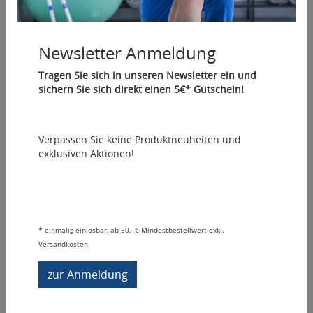
Newsletter Anmeldung
Tragen Sie sich in unseren Newsletter ein und
sichern Sie sich direkt einen 5€* Gutschein!
Verpassen Sie keine Produktneuheiten und
Tragbare Massageliege NubisLITE
exklusiven Aktionen!
Artikelnummer: 45391-
Massageliege
950,81 €
*
*
einmalig einlösbar, ab 50,- € Mindestbestellwert exkl.
Sofort lieferbar
Versandkosten
Vergleichen
Auf den Merkzettel
zur Anmeldung
Fragen zum Artikel
NubisLITE