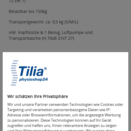
72 cm "L"
Belastbar bis 150kg
Transportgewicht: ca. 9,5 kg (S/M/L)
inkl. Kopfstütze & 1 Bezug, Luftpumpe und
Transporttasche (H 70xB 37xT 27)
Zubehör
Folgende Artikel passen gut zu diesem Artikel.
Wir schätzen Ihre Privatsphäre
Wir und unsere Partner verwenden Technologien wie Cookies oder
Targeting und verarbeiten personenbezogene Daten wie IP-
Adresse oder Browserinformationen, um die angezeigte Werbung
zu personalisieren. Diese Technologien können auf Ihr Gerät
zugreifen und helfen uns, Ihnen relevantere Anzeigen zu zeigen
und Ihre Webseitenerfahrung zu verbessern. Wir nutzen diese