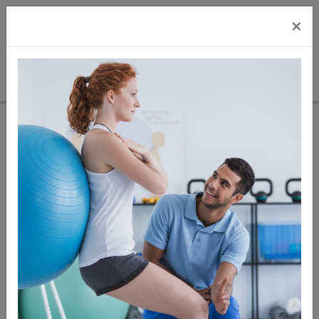
×
Sie sind hier:
Physioshop-VET
Physioshop-VET
Therapie für Tiere
Globus vet