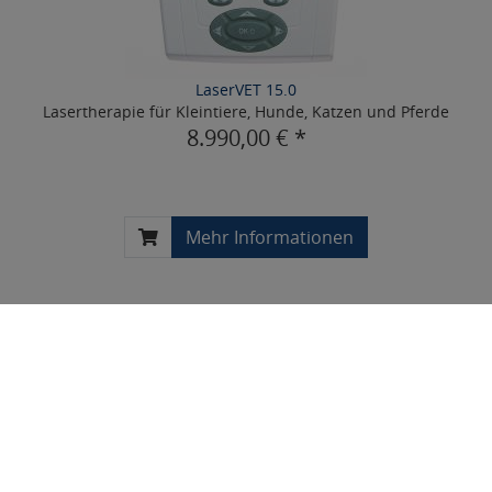
LaserVET 15.0
Lasertherapie für Kleintiere, Hunde, Katzen und Pferde
8.990,00 € *
Mehr Informationen
SERVICE
Kontakt
Hilfe
Links
Warenkorb