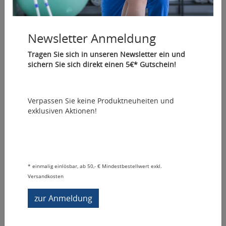
Griffe für Trainingsbänder, 1 Paar
Newsletter Anmeldung
9,95 € *
2 Stück | 4,98 €/Stück
Tragen Sie sich in unseren Newsletter ein und
sichern Sie sich direkt einen 5€* Gutschein!
Mehr Informationen
Verpassen Sie keine Produktneuheiten und
exklusiven Aktionen!
*
einmalig einlösbar, ab 50,- € Mindestbestellwert exkl.
Versandkosten
zur Anmeldung
REP Loop Trainingsband, latexfrei