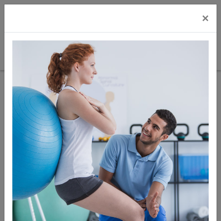
×
Sie sind hier:
Therapie & Gymnastik
Übungsbänder
Übungsbänder
Sortierung:
Titel