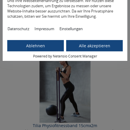
und Ihre Webseitenerfahrung zu verbessern. Wir nutzen diese
Entspannung für zwischendurch
Technologien zudem, um Ergebnisse zu messen oder unsere
ab 22,50 €
10 m | 0,00 €/m
Website-Inhalte besser auszurichten. Da wir Ihre Privatsphäre
schätzen, bitten wir Sie hiermit um Ihre Einwilligung.
Datenschutz
Impressum
Einstellungen
Mehr Informationen
Ablehnen
Alle akzeptieren
Powered by Netensio Consent Manager
Tilia Physiofitnessband 15cmx2m