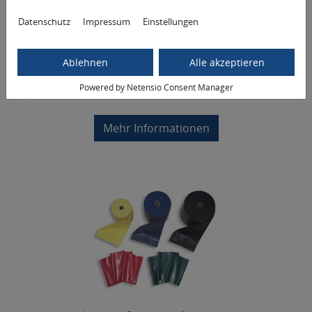
Tilia Physiofitnessband 15cmx10m
Datenschutz
Impressum
Einstellungen
Das kleine Fitness Studio - schnelles Training und
Entspannung für zwischendurch
Ablehnen
Alle akzeptieren
ab 22,50 €
10 m | 0,00 €/m
Powered by Netensio Consent Manager
Mehr Informationen