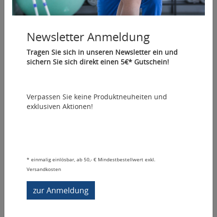
Newsletter Anmeldung
REP Loop Trainingsband, latexfrei
Das kleine Fitness Studio - schnelles Training und
Tragen Sie sich in unseren Newsletter ein und
Entspannung für zwischendurch
sichern Sie sich direkt einen 5€* Gutschein!
ab 3,00 €
45 cm | 0,00 €/cm
Verpassen Sie keine Produktneuheiten und
exklusiven Aktionen!
Mehr Informationen
*
einmalig einlösbar, ab 50,- € Mindestbestellwert exkl.
Versandkosten
zur Anmeldung