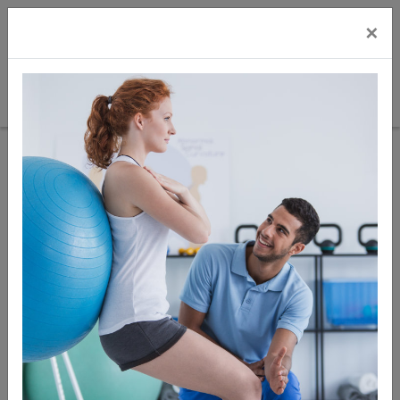
×
Sie sind hier:
Therapie & Gymnastik
Übungsbänder
Übungsbänder
Sortierung:
Preis