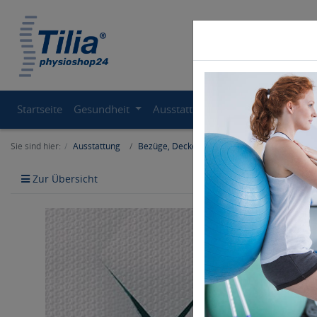
Startseite
Gesundheit
Ausstattung
Therapiegeräte
Sie sind hier:
Ausstattung
Bezüge, Decken, Handtücher
Zur Übersicht
Artikel zurü