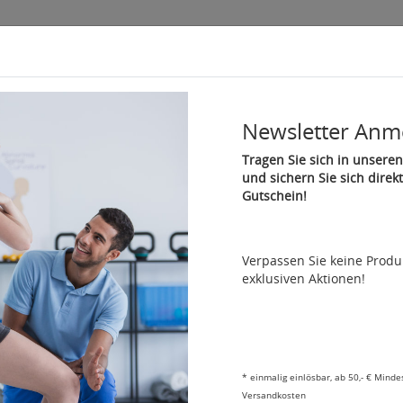
Newsletter Anm
Therapie & Gymnastik
Fitness und Reha
Sport
Ma
Tragen Sie sich in unseren
und sichern Sie sich direk
Gutschein!
ck
Artikel 2 von 14
Verpassen Sie keine Prod
Nasenschlitztücher 30 x 21 cm, VE 100 St
exklusiven Aktionen!
Artikelnummer: 20201
hygienischen Gebrauch, Abdeckung von Kopfteilen
0,13 €/Stück
12,97 €
*
*
einmalig einlösbar, ab 50,- € Minde
Versandkosten