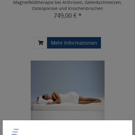
Magnetfeldtherapie bei Arthrosen, Gelenkschmerzen,
Osteoporose und Knochenbrüchen
749,00 € *
Mehr Informationen