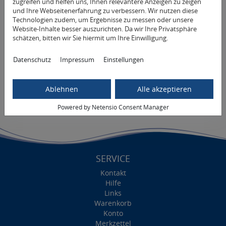
zugreifen und helfen uns, Ihnen relevantere Anzeigen zu zeigen
und Ihre Webseitenerfahrung zu verbessern. Wir nutzen diese
Technologien zudem, um Ergebnisse zu messen oder unsere
Kysio Wall
Website-Inhalte besser auszurichten. Da wir Ihre Privatsphäre
Ein Gerät, unzählige Möglichkeiten
schätzen, bitten wir Sie hiermit um Ihre Einwilligung.
6.800,00 € *
Datenschutz
Impressum
Einstellungen
Ablehnen
Mehr Informationen
Alle akzeptieren
Powered by Netensio Consent Manager
SERVICE
Kontakt
Hilfe
Links
Warenkorb
Konto
Merkzettel