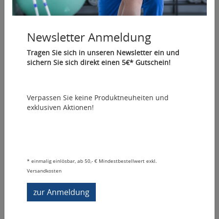
Newsletter Anmeldung
Tragen Sie sich in unseren Newsletter ein und
sichern Sie sich direkt einen 5€* Gutschein!
Taping - Reinhold Roth
Verpassen Sie keine Produktneuheiten und
Artikelnummer: 04522
exklusiven Aktionen!
Der große Bildatlas - kinesiologisches Tapen
74,00 €
*
In den Warenkorb
*
einmalig einlösbar, ab 50,- € Mindestbestellwert exkl.
Versandkosten
Sofort lieferbar
Vergleichen
zur Anmeldung
Auf den Merkzettel
Fragen zum Artikel