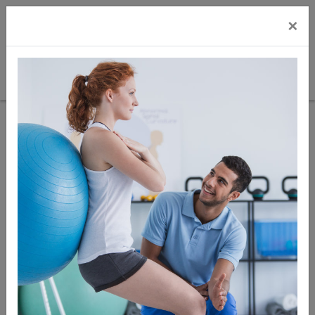
×
Sie sind hier:
Ausstattung
Bücher
Zur
Artikel
Artikel 7
nächster
Übersicht
zurück
von 10
Artikel