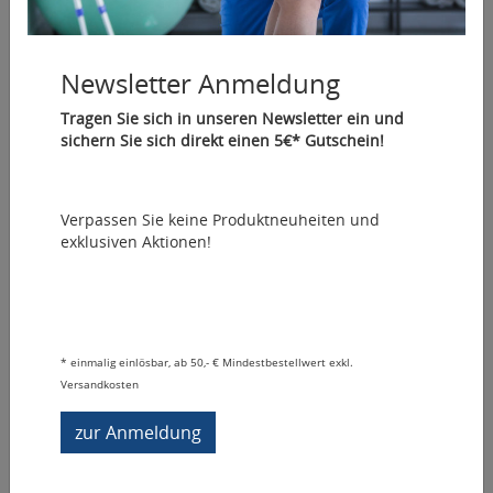
Newsletter Anmeldung
4Vibe Massage Gun
Tragen Sie sich in unseren Newsletter ein und
sichern Sie sich direkt einen 5€* Gutschein!
Artikelnummer: 08510
Die 4Vibe Massage Gun lindert Muskelschmerzen,
verbessert die Durchblutung und beschleunigt die
Regeneration nach dem Sport.
Verpassen Sie keine Produktneuheiten und
exklusiven Aktionen!
125,00 €
*
In den Warenkorb
Sofort lieferbar
Vergleichen
*
einmalig einlösbar, ab 50,- € Mindestbestellwert exkl.
Auf den Merkzettel
Versandkosten
Fragen zum Artikel
zur Anmeldung
Medien