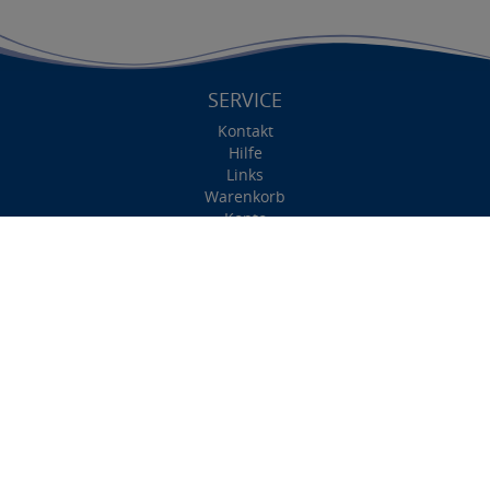
SERVICE
Kontakt
Hilfe
Links
Warenkorb
Konto
Merkzettel
INFORMATIONEN
Impressum
AGB
Datenschutz
Versand und Kosten
Widerrufsrecht
Wie bestellen?