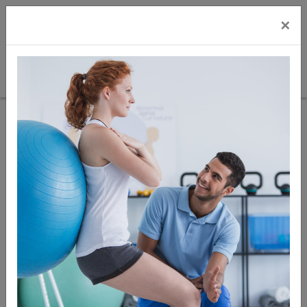
×
Sie sind hier:
Gesundheit
Entspannte Beine
Zur
Artikel
Artikel 2
nächster
Übersicht
zurück
von 6
Artikel