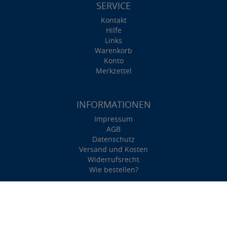
SERVICE
Kontakt
Hilfe
Links
Warenkorb
Konto
Merkzettel
INFORMATIONEN
Impressum
AGB
Datenschutz
Versand und Kosten
Widerrufsrecht
Wie bestellen?
Besuchen Sie uns
auf Facebook
Besuchen Sie uns
bei Instagram