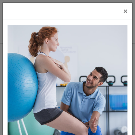
×
Sie sind hier:
Sport
Kinesiotape
Zur
Artikel
Artikel 4
nächster
Übersicht
zurück
von 12
Artikel