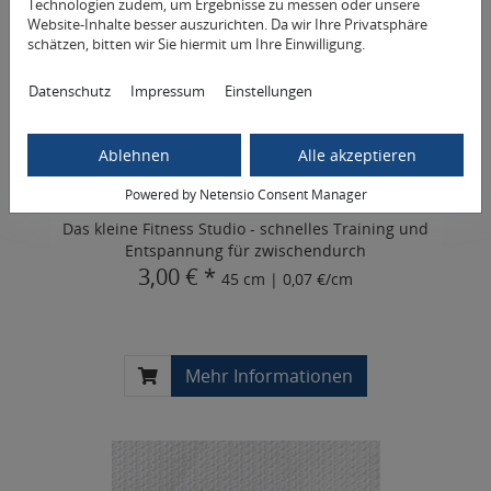
Technologien zudem, um Ergebnisse zu messen oder unsere
Website-Inhalte besser auszurichten. Da wir Ihre Privatsphäre
schätzen, bitten wir Sie hiermit um Ihre Einwilligung.
Datenschutz
Impressum
Einstellungen
Ablehnen
Alle akzeptieren
REP Loop Trainingsband, latexfrei mittel/grün, Umfang 45
Powered by Netensio Consent Manager
cm
Das kleine Fitness Studio - schnelles Training und
Entspannung für zwischendurch
3,00 € *
45 cm | 0,07 €/cm
Mehr Informationen