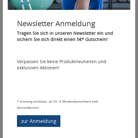
Newsletter Anmeldung
Tragen Sie sich in unseren Newsletter ein und
sichern Sie sich direkt einen 5€* Gutschein!
Verpassen Sie keine Produktneuheiten und
exklusiven Aktionen!
Nasara Kinesiology Tape 5mx5cm
Artikelnummer: 3602-
*
einmalig einlösbar, ab 50,- € Mindestbestellwert exkl.
eines der erfolgreichsten & besten Tapes auf dem
Versandkosten
Weltmarkt
zur Anmeldung
1,54 €/m
: