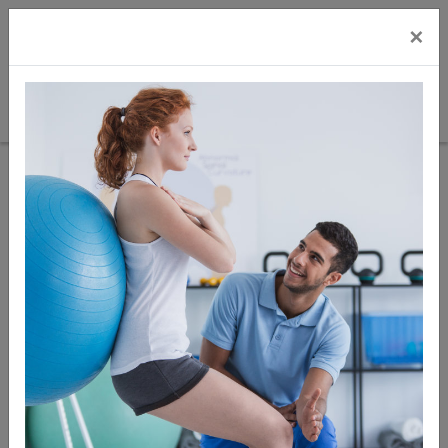
×
Sie sind hier:
Ausstattung
Wasserbäder und Zubehör
Zur
Artikel
Artikel 9
Übersicht
zurück
von 9