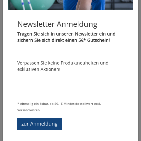
Newsletter Anmeldung
Wasserbad eco
Artikelnummer: 30745
Tragen Sie sich in unseren Newsletter ein und
Wasserbad für Einsteiger
sichern Sie sich direkt einen 5€* Gutschein!
351,05 €
*
Verpassen Sie keine Produktneuheiten und
In den Warenkorb
exklusiven Aktionen!
Sofort lieferbar
Vergleichen
Auf den Merkzettel
Fragen zum Artikel
*
einmalig einlösbar, ab 50,- € Mindestbestellwert exkl.
Wasserbad eco
Versandkosten
Hochwertiges Qualitätsgerät aus Edelstahl mit
zur Anmeldung
ausgereifter Technik zur Aufbereitung von
Wärmeträgern. Die gute Isolierung des Gerätes sorgt für
eine schnelle Erwärmung des Wassers bei geringem