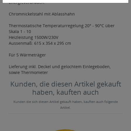
Energieverbrauch.
Chromnickelstahl mit Ablasshahn
Thermostatische Temperaturregelung 20° - 90°C über
Skala 1 - 10
Heizleistung 1500W/230V
Aussenmaß: 615 x 354 x 295 cm
Für 5 Wärmeträger
Lieferung inkl. Deckel und gelochtem Einlegeboden,
sowie Thermometer
Kunden, die diesen Artikel gekauft
haben, kauften auch
Kunden die sich diesen Artikel gekauft haben, kauften auch folgende
Artikel.