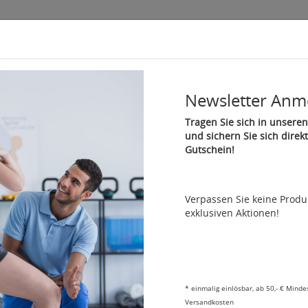
Newsletter Anm
Therapie & Gymnastik
Fitness und Reha
Sport
Ma
Tragen Sie sich in unseren
und sichern Sie sich direk
Gutschein!
ck
Artikel 8 von 10
Verpassen Sie keine Prod
Faszien selbst behandeln
exklusiven Aktionen!
Artikelnummer: 04512
Faszienbehandlung, Muskelmassagen
19,80 €
*
*
einmalig einlösbar, ab 50,- € Minde
In den Warenkorb
Versandkosten