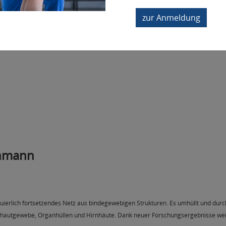
Sofort lieferbar
zur Anmeldung
chmann
erlich fortsetzendes Netz aus bindegewebigen Strukturen. Es umhüllt und durchd
autgewebe, Organhüllen und Hirnhäute. Dank neuer Forschungsergebnisse weiß m