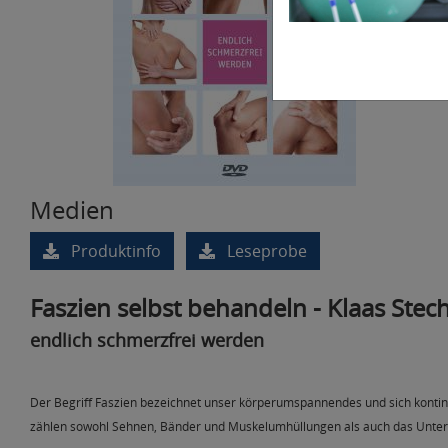
Medien
Produktinfo
Leseprobe
Faszien selbst behandeln - Klaas Ste
endlich schmerzfrei werden
Der Begriff Faszien bezeichnet unser körperumspannendes und sich kontinui
zählen sowohl Sehnen, Bänder und Muskelumhüllungen als auch das Unterh