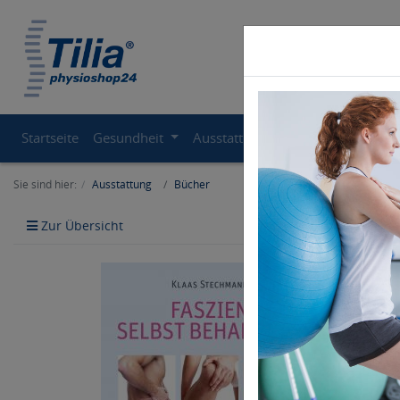
Startseite
Gesundheit
Ausstattung
Therapiegeräte
Sie sind hier:
Ausstattung
Bücher
Zur Übersicht
Artikel zurü