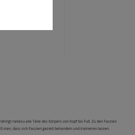
ringt nahezu alle Teile des Körpers von Kopf bis Fuß. Zu den Faszien
an, dass sich Faszien gezielt behandeln und trainieren lassen.