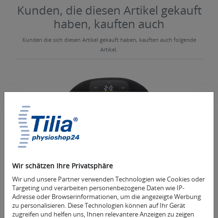
Kunden, die diesen Artikel gekauft
haben, kauften auch
Kunden die sich diesen Artikel gekauft haben, kauften auch folgende
Artikel.
Wir schätzen Ihre Privatsphäre
Wir und unsere Partner verwenden Technologien wie Cookies oder
Targeting und verarbeiten personenbezogene Daten wie IP-
Tilia Cupper - elektrisches Schröpfgerät, rot
Adresse oder Browserinformationen, um die angezeigte Werbung
Cupping Gerät, Schröpfkopf
zu personalisieren. Diese Technologien können auf Ihr Gerät
34,90 € *
zugreifen und helfen uns, Ihnen relevantere Anzeigen zu zeigen