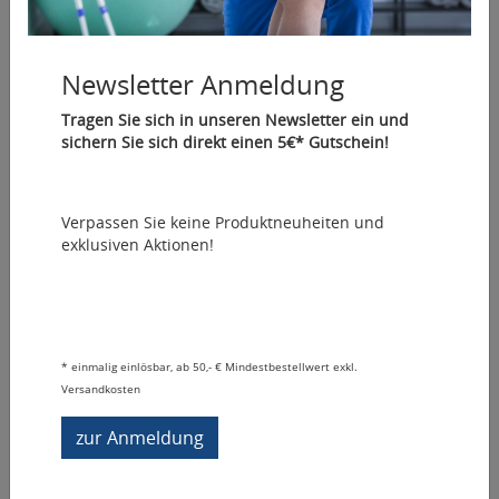
Newsletter Anmeldung
Tilia Cupper - traditional
Tragen Sie sich in unseren Newsletter ein und
Artikelnummer: 02035
sichern Sie sich direkt einen 5€* Gutschein!
grüner Schröpfkopf
:
Verpassen Sie keine Produktneuheiten und
Variante wählen
exklusiven Aktionen!
24,90 €
*
In den Warenkorb
*
einmalig einlösbar, ab 50,- € Mindestbestellwert exkl.
Sofort lieferbar
Versandkosten
Vergleichen
Auf den Merkzettel
zur Anmeldung
Fragen zum Artikel
Tilia
Cupper - traditional