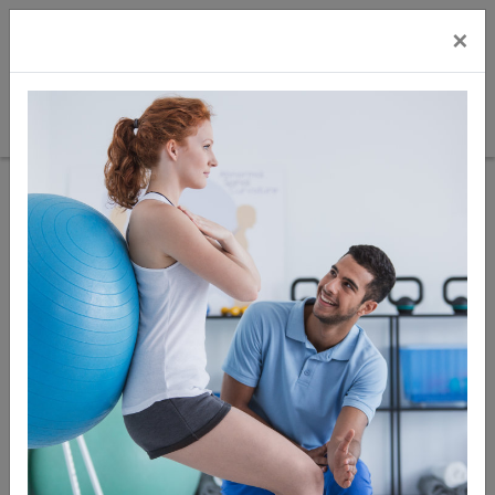
×
Sie sind hier:
Massage
Massage Cups & elektrischer Cupper
Zur
Artikel
Artikel 4
nächster
Übersicht
zurück
von 7
Artikel
zusätzlich 5% Rabatt