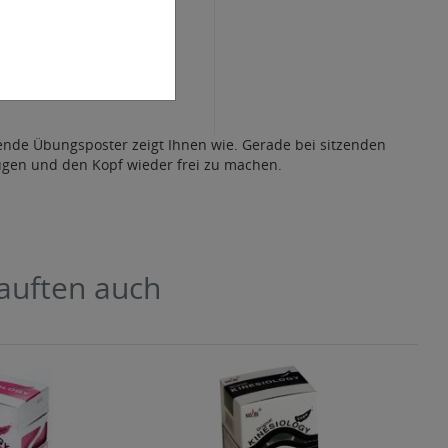
nde Übungsposter zeigt Ihnen wie. Gerade bei sitzenden
gen und den Kopf wieder frei zu machen.
kauften auch