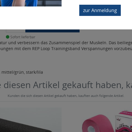
mittel/grün, Umfang 45 cm
zur Anmeldung
3,00 €
*
In den Warenkorb
Sofort lieferbar
tur und verbessern das Zusammenspiel der Muskeln. Das beiliege
 Übungen mit dem REP Loop Trainingsband Verspannungen vorzubeu
mittel/grün, stark/lila
 diesen Artikel gekauft haben, 
Kunden die sich diesen Artikel gekauft haben, kauften auch folgende Artikel.