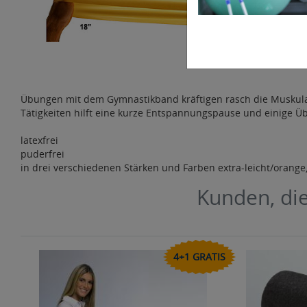
Übungen mit dem Gymnastikband kräftigen rasch die Muskula
Tätigkeiten hilft eine kurze Entspannungspause und einige
latexfrei
puderfrei
in drei verschiedenen Stärken und Farben extra-leicht/orange, 
Kunden, die
4+1 GRATIS