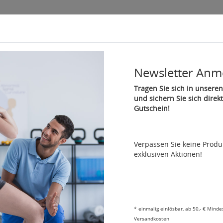
Newsletter Anm
Therapie & Gymnastik
Fitness und Reha
Sport
Ma
Tragen Sie sich in unseren
und sichern Sie sich direk
Gutschein!
ck
Artikel 4 von 5
Verpassen Sie keine Prod
REP Loop Trainingsband, latexfrei mittel
exklusiven Aktionen!
Artikelnummer: 05171
Das kleine Fitness Studio - schnelles Training und Entspannun
0,07 €/cm
*
einmalig einlösbar, ab 50,- € Minde
Stärke/Farbe:
Versandkosten