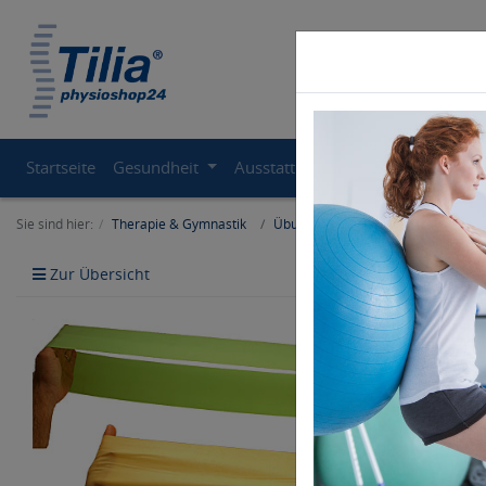
Startseite
Gesundheit
Ausstattung
Therapiegeräte
Sie sind hier:
Therapie & Gymnastik
Übungsbänder
Zur Übersicht
Artikel zurü